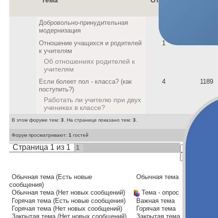
Тема
Ответы
Просмот
Добровольно-принудительная
0
940
модернизация
Отношение учащихся и родителей
1
854
к учителям
Об отношениях родителей к
учителям
Если болеет пол - класса? (как
4
1189
поступить?)
Работать ли учителю при двух
учениках в классе?
В этом форуме тем:
3
. На странице показано тем:
3
.
Форум просматривают:
1
гостей
Страница
1
из
1
1
Обычная тема (Есть новые
Обычная тема
сообщения)
Обычная тема (Нет новых сообщений)
Тема - опрос
Горячая тема (Есть новые сообщения)
Важная тема
Горячая тема (Нет новых сообщений)
Горячая тема
Закрытая тема (Нет новых сообщений)
Закрытая тема