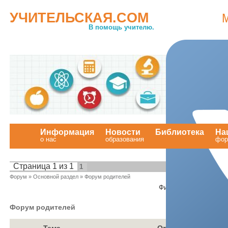
УЧИТЕЛЬСКАЯ.COM
В помощь учителю.
Информация
Новости
Библиотека
На
о нас
образования
.
фор
Страница
1
из
1
1
Форум
»
Основной раздел
»
Форум родителей
Фильтр по:
Форум родителей