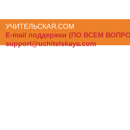
УЧИТЕЛЬСКАЯ.COM
Теги сайта
Е-mail поддержки (ПО ВСЕМ ВОПР
support@uchitelskaya.com
При полном или частичном использов
материалов ссылка на «УЧИТЕЛЬСК
обязательна. Администрация сайта не
ответственности за достоверность и
опубликованной в рекламных объявле
Создать бесплатный сайт с uCoz