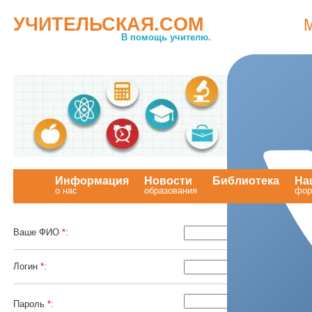
УЧИТЕЛЬСКАЯ.COM
В помощь учителю.
Информация
Новости
Библиотека
На
о нас
образования
.
фор
Ваше ФИО
*
:
Логин
*
:
Пароль
*
: