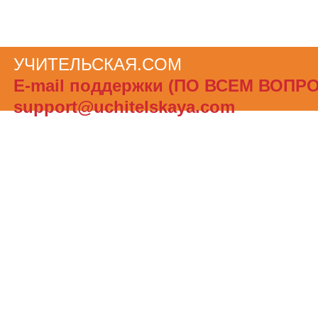
УЧИТЕЛЬСКАЯ.COM
Теги сайта
Е-mail поддержки (ПО ВСЕМ ВОПР
support@uchitelskaya.com
При полном или частичном использов
материалов ссылка на «УЧИТЕЛЬСК
обязательна. Администрация сайта не
ответственности за достоверность и
опубликованной в рекламных объявле
Создать бесплатный сайт с uCoz