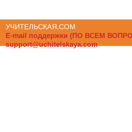
УЧИТЕЛЬСКАЯ.COM
Теги сайта
Е-mail поддержки (ПО ВСЕМ ВОПР
support@uchitelskaya.com
При полном или частичном использов
материалов ссылка на «УЧИТЕЛЬСК
обязательна. Администрация сайта не
ответственности за достоверность и
опубликованной в рекламных объявле