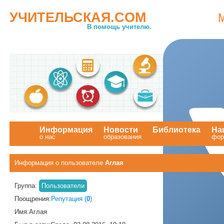
УЧИТЕЛЬСКАЯ.COM
В помощь учителю.
Информация
Новости
Библиотека
На
о нас
образования
.
фор
Информация о пользователе
Аглая
Группа:
Пользователи
Поощрения:
Репутация (
0
)
Имя:
Аглая