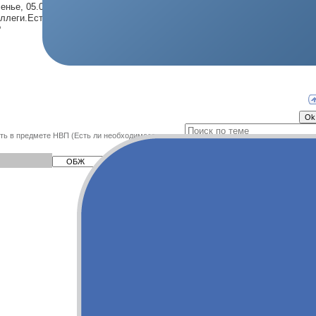
енье, 05.03.2017, 22:55 | Сообщение #
1
ллеги.Есть ли необходимость ввести в школах для юношей 10-11
?
ть в предмете НВП
(Есть ли необходимость
Поиск: