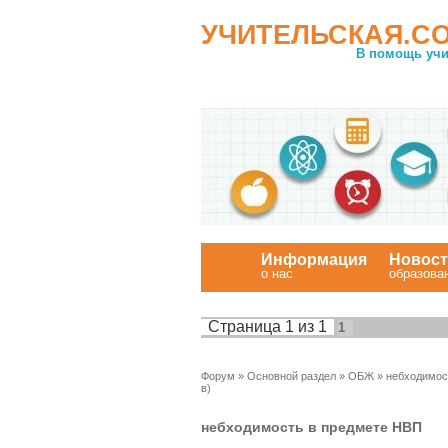
УЧИТЕЛЬСКАЯ.C
В помощь учи
Информация
Новос
о нас
образова
Страница
1
из
1
1
Форум
»
Основной раздел
»
ОБЖ
»
небходимос
в)
небходимость в предмете НВП