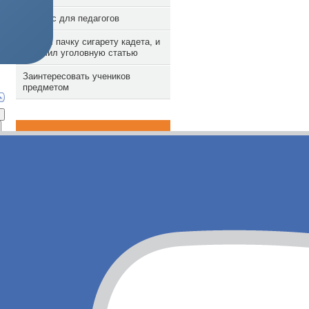
Конкурс для педагогов
Забрал пачку сигарету кадета, и
получил уголовную статью
Заинтересовать учеников
предметом
Рассказать о нас
Активные пользователи
Anna
aleksnev