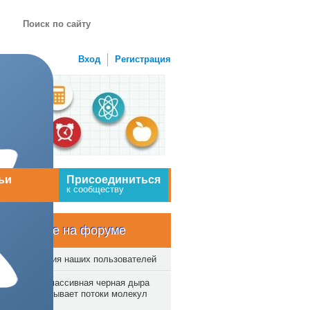
Вход
Регистрация
ьи
Присоединиться
к сообществу
Новое на форуме
Творения наших пользователей
Сверхмассивная черная дыра
выбрасывает потоки молекул
газа