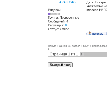
ARAIK1965
Дата: Воскрес
Уважаемые ко
Рядовой
классов НВП
Группа: Проверенные
Сообщений:
4
Репутация:
0
Статус:
Offline
Форум
»
Основной раздел
»
ОБЖ
»
небходимос
в)
Страница
1
из
1
1