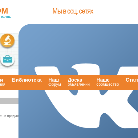
OM
телю.
ти
Библиотека
Наш
Доска
Наше
Стат
ния
.
форум
обьявлений
сообщество
.
ть в предмете НВП
(Есть ли необходимость