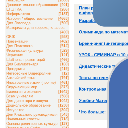
География
[2660]
Дополнительное образование
[401]
План работы методиче
ЕГЭ/ГИА
[266]
информатики
Информатика
[1187]
История / обществознание
[4663]
Разработка урока мате
Для Логопеда
[500]
Материалы для коррекц. классов
Олимпиада по математи
[400]
ОБЖ
[558]
Презентации
[402]
Брейн-ринг (интегриро
Для Психолога
[514]
Физическая культура
[529]
УРОК - СЕМИНАР в 10 
Черчение
[121]
Шаблоны презентаций
[466]
Для Библиотекаря
[160]
Дидактические требов
Праздники
[419]
Интересные Видеоролики
[12]
Тесты по геометрии
Английский язык
[791]
Иностранные языки (прочие)
[461]
Окружающий мир
[873]
Контрольная работа №
Биология и экология
[1643]
Всем учителям
[508]
Учебно-Материальная Б
Для директора и завуча
[1042]
Дошкольное образование
[1238]
Искусство
[804]
Что больше: периметр
Для Классного руководителя
[543]
Начальные классы
[718]
Основы религиозных культур
[137]