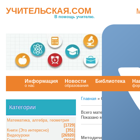
УЧИТЕЛЬСКАЯ.COM
В помощь учителю.
Информация
Новости
Библиотека
На
о нас
образования
.
фор
Главная
» Статьи
Категории
Всего материалов в каталоге:
Показано материалов:
1711-17
Математика, алгебра, геометрия
[1729]
Книги (Это интересно)
[351]
Видеоуроки
[26920]
Методическая библиотека