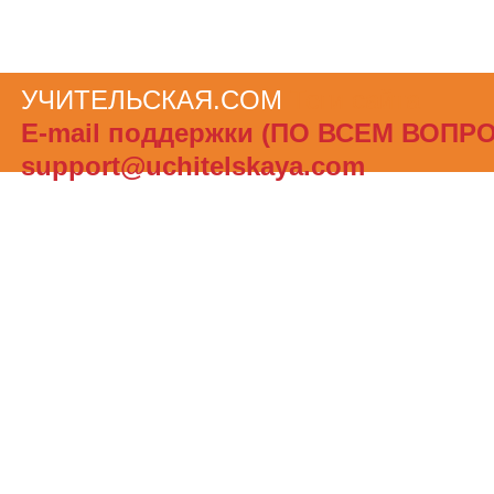
УЧИТЕЛЬСКАЯ.COM
Теги сайта
Е-mail поддержки (ПО ВСЕМ ВОПР
support@uchitelskaya.com
При полном или частичном использов
материалов ссылка на «УЧИТЕЛЬСК
обязательна. Администрация сайта не
ответственности за достоверность и
опубликованной в рекламных объявле
Создать бесплатный сайт с uCoz