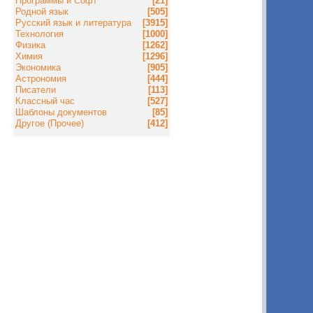
Программы и Софт
[21]
Родной язык
[505]
Русский язык и литература
[3915]
Технология
[1000]
Физика
[1262]
Химия
[1296]
Экономика
[905]
Астрономия
[444]
Писатели
[113]
Классный час
[527]
Шаблоны документов
[85]
Другое (Прочее)
[412]