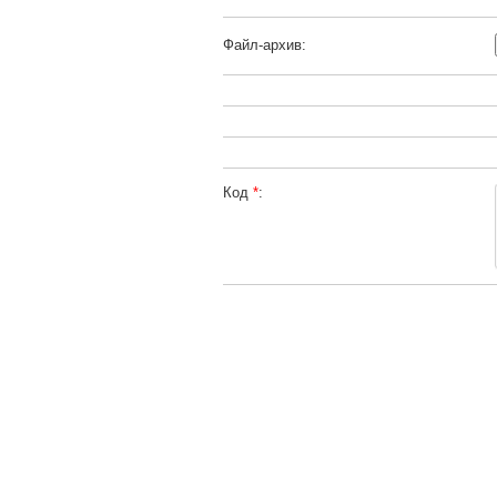
Файл-архив:
Код
*
: