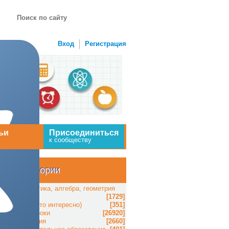
Вход
Регистрация
ьи
Присоединиться
к сообществу
Категории
Математика, алгебра, геометрия
[1729]
Книги (Это интересно)
[351]
Видеоуроки
[26920]
География
[2660]