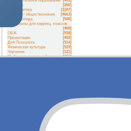
Дополнительное образование
[401]
ЕГЭ/ГИА
[266]
Информатика
[1187]
История / обществознание
[4663]
Для Логопеда
[500]
Материалы для коррекц. классов
[400]
ОБЖ
[558]
Презентации
[402]
Для Психолога
[514]
Физическая культура
[529]
Черчение
[121]
Шаблоны презентаций
[466]
Для Библиотекаря
[160]
Праздники
[419]
Интересные Видеоролики
[12]
Английский язык
[791]
Иностранные языки (прочие)
[461]
Окружающий мир
[873]
Биология и экология
[1643]
Всем учителям
[508]
Для директора и завуча
[1042]
Дошкольное образование
[1238]
Искусство
[804]
Для Классного руководителя
[543]
0
Начальные классы
[718]
Основы религиозных культур
[137]
Программы и Софт
[21]