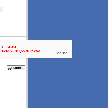
max.
15360
Kb