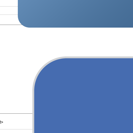
Слов:
0
, Символов:
R>