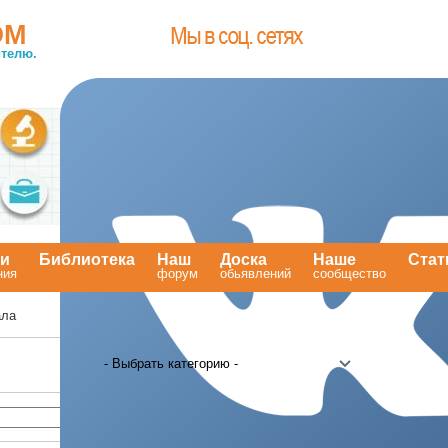
OM
телю.
ти
Библиотека
Наш
Доска
Наше
Стат
ния
.
форум
обьявлений
сообщество
.
ала