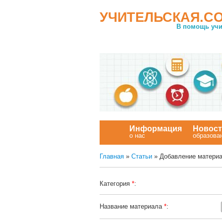
УЧИТЕЛЬСКАЯ.C
В помощь учи
Информация
Новос
о нас
образова
Главная
»
Статьи
» Добавление матери
Категория
*
:
Название материала
*
: