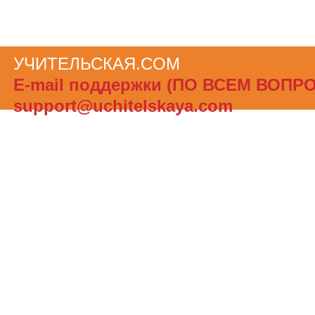
УЧИТЕЛЬСКАЯ.COM
Теги сайта
Е-mail поддержки (ПО ВСЕМ ВОПР
support@uchitelskaya.com
При полном или частичном использов
материалов ссылка на «УЧИТЕЛЬСК
обязательна. Администрация сайта не
ответственности за достоверность и
опубликованной в рекламных объявле
Создать бесплатный сайт с uCoz