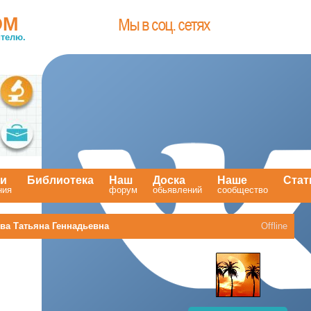
OM
телю.
ти
Библиотека
Наш
Доска
Наше
Стат
ния
.
форум
обьявлений
сообщество
.
ва Татьяна Геннадьевна
Offline