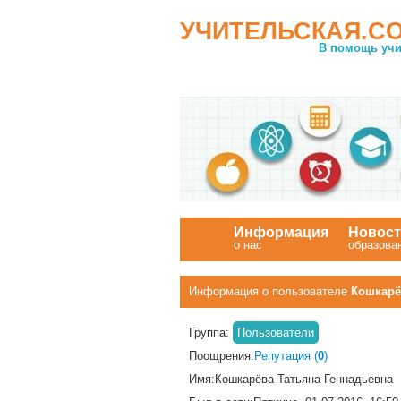
УЧИТЕЛЬСКАЯ.C
В помощь учи
Информация
Новос
о нас
образова
Информация о пользователе
Кошкарё
Группа:
Пользователи
Поощрения:
Репутация (
0
)
Имя:
Кошкарёва Татьяна Геннадьевна