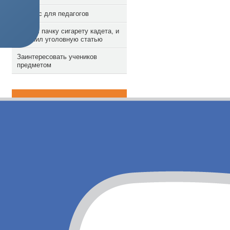
Конкурс для педагогов
Забрал пачку сигарету кадета, и
получил уголовную статью
Заинтересовать учеников
предметом
Рассказать о нас
Активные пользователи
Anna
aleksnev