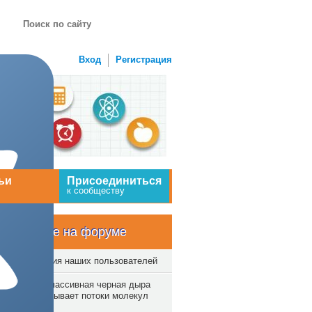
Вход
Регистрация
ьи
Присоединиться
к сообществу
Новое на форуме
Творения наших пользователей
Сверхмассивная черная дыра
выбрасывает потоки молекул
газа