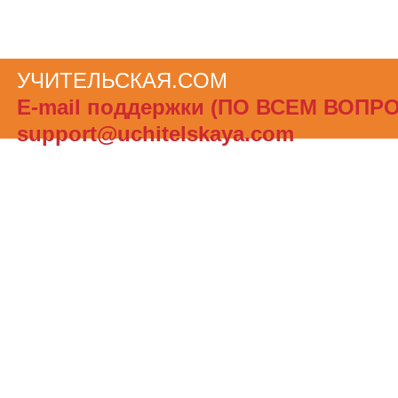
УЧИТЕЛЬСКАЯ.COM
Теги сайта
Е-mail поддержки (ПО ВСЕМ ВОПР
support@uchitelskaya.com
При полном или частичном использов
материалов ссылка на «УЧИТЕЛЬСК
обязательна. Администрация сайта не
ответственности за достоверность и
опубликованной в рекламных объявле
Создать бесплатный сайт с uCoz