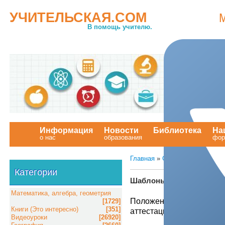
УЧИТЕЛЬСКАЯ.COM
В помощь учителю.
Информация
Новости
Библиотека
На
о нас
образования
.
фор
Главная
»
Статьи
»
Шаблоны д
Категории
Шаблоны документов Е
Математика, алгебра, геометрия
Положение о мобильных г
[1729]
Книги (Это интересно)
[351]
аттестации
Видеоуроки
[26920]