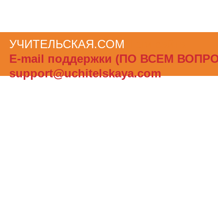
УЧИТЕЛЬСКАЯ.COM
Теги сайта
Е-mail поддержки (ПО ВСЕМ ВОПР
support@uchitelskaya.com
При полном или частичном использов
материалов ссылка на «УЧИТЕЛЬСК
обязательна. Администрация сайта не
ответственности за достоверность и
опубликованной в рекламных объявле