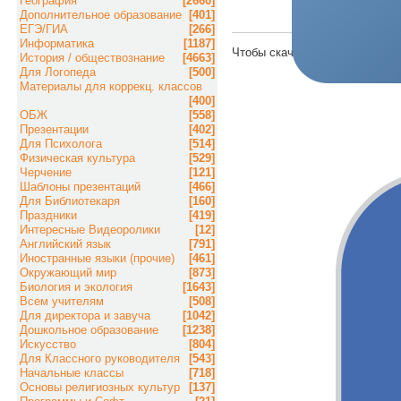
География
[2660]
Дополнительное образование
[401]
ЕГЭ/ГИА
[266]
Информатика
[1187]
Чтобы скачать материал, пож
История / обществознание
[4663]
Для Логопеда
[500]
Материалы для коррекц. классов
[400]
ОБЖ
[558]
Презентации
[402]
Для Психолога
[514]
Физическая культура
[529]
Черчение
[121]
Шаблоны презентаций
[466]
Для Библиотекаря
[160]
Праздники
[419]
Интересные Видеоролики
[12]
Английский язык
[791]
Иностранные языки (прочие)
[461]
Окружающий мир
[873]
Биология и экология
[1643]
Всем учителям
[508]
Для директора и завуча
[1042]
Дошкольное образование
[1238]
Искусство
[804]
Для Классного руководителя
[543]
Начальные классы
[718]
Основы религиозных культур
[137]