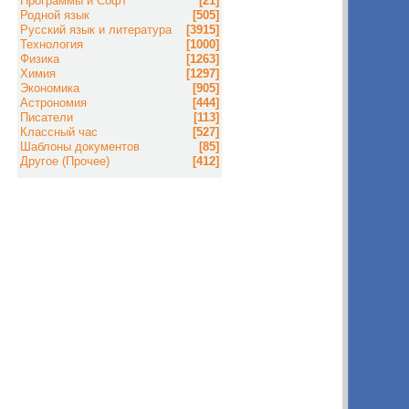
Программы и Софт
[21]
Родной язык
[505]
Русский язык и литература
[3915]
Технология
[1000]
Физика
[1263]
Химия
[1297]
Экономика
[905]
Астрономия
[444]
Писатели
[113]
Классный час
[527]
Шаблоны документов
[85]
Другое (Прочее)
[412]