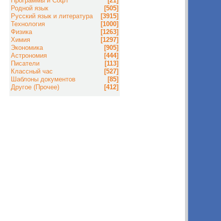
Программы и Софт
[21]
Родной язык
[505]
Русский язык и литература
[3915]
Технология
[1000]
Физика
[1263]
Химия
[1297]
Экономика
[905]
Астрономия
[444]
Писатели
[113]
Классный час
[527]
Шаблоны документов
[85]
Другое (Прочее)
[412]