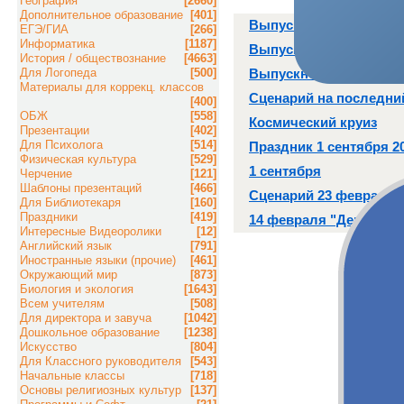
География
[2660]
Дополнительное образование
[401]
Выпускной вечер (9 кл
ЕГЭ/ГИА
[266]
Информатика
[1187]
Выпускной вечер
История / обществознание
[4663]
Для Логопеда
[500]
Выпускной бал
Материалы для коррекц. классов
Сценарий на последни
[400]
ОБЖ
[558]
Космический круиз
Презентации
[402]
Для Психолога
[514]
Праздник 1 сентября 20
Физическая культура
[529]
1 сентября
Черчение
[121]
Шаблоны презентаций
[466]
Сценарий 23 февраля 
Для Библиотекаря
[160]
Праздники
[419]
14 февраля "День свят
Интересные Видеоролики
[12]
Английский язык
[791]
Иностранные языки (прочие)
[461]
Окружающий мир
[873]
Биология и экология
[1643]
Всем учителям
[508]
Для директора и завуча
[1042]
Дошкольное образование
[1238]
Искусство
[804]
Для Классного руководителя
[543]
Начальные классы
[718]
Основы религиозных культур
[137]