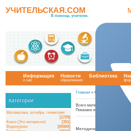
УЧИТЕЛЬСКАЯ.COM
В помощь учителю.
Информация
Новости
Библиотека
На
о нас
образования
.
фор
Главная
» Статьи
Категории
Всего материалов в каталоге:
Показано материалов:
411-419
Математика, алгебра, геометрия
[1729]
Книги (Это интересно)
[351]
Видеоуроки
[26920]
Методическая библиотека