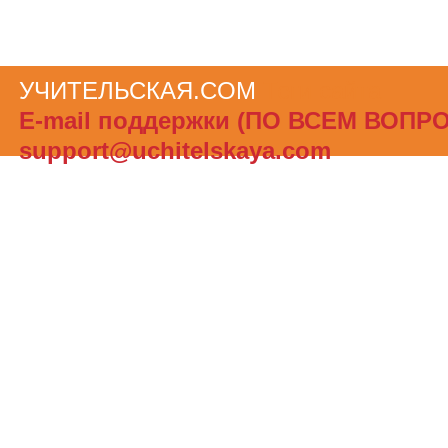
УЧИТЕЛЬСКАЯ.COM
Теги сайта
Е-mail поддержки (ПО ВСЕМ ВОПР
support@uchitelskaya.com
При полном или частичном использов
материалов ссылка на «УЧИТЕЛЬСК
обязательна. Администрация сайта не
ответственности за достоверность и
опубликованной в рекламных объявле
Создать бесплатный сайт с uCoz