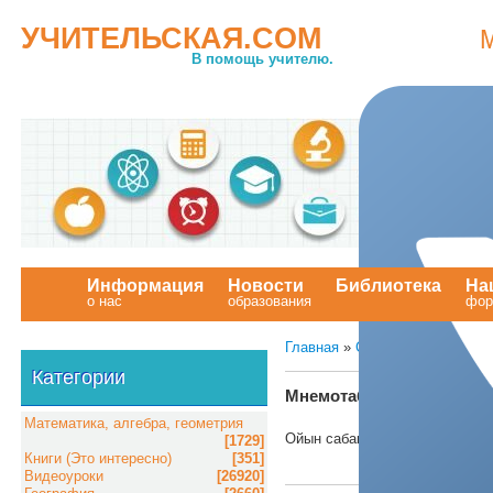
УЧИТЕЛЬСКАЯ.COM
В помощь учителю.
Информация
Новости
Библиотека
На
о нас
образования
.
фор
Главная
»
Статьи
»
Начальные
Категории
Мнемотаблица презентац
Математика, алгебра, геометрия
Ойын сабақ. Мнемотаблица оқ
[1729]
Книги (Это интересно)
[351]
Видеоуроки
[26920]