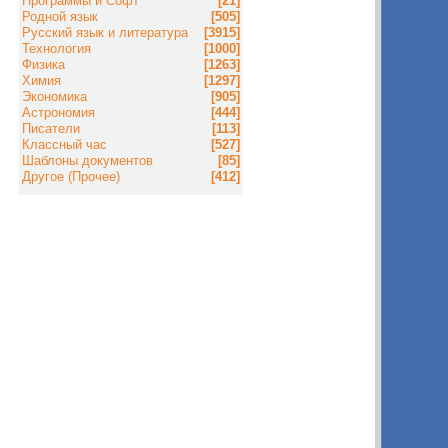
Программы и Софт
[21]
Родной язык
[505]
Русский язык и литература
[3915]
Технология
[1000]
Физика
[1263]
Химия
[1297]
Экономика
[905]
Астрономия
[444]
Писатели
[113]
Классный час
[527]
Шаблоны документов
[85]
Другое (Прочее)
[412]