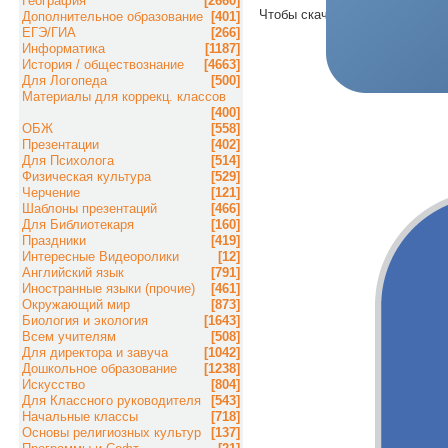
География
[2660]
Чтобы скачать материал, пож
Дополнительное образование
[401]
ЕГЭ/ГИА
[266]
Информатика
[1187]
История / обществознание
[4663]
Для Логопеда
[500]
Материалы для коррекц. классов
[400]
ОБЖ
[558]
Презентации
[402]
Для Психолога
[514]
Физическая культура
[529]
Черчение
[121]
Шаблоны презентаций
[466]
Для Библиотекаря
[160]
Праздники
[419]
Интересные Видеоролики
[12]
Английский язык
[791]
Иностранные языки (прочие)
[461]
Окружающий мир
[873]
Биология и экология
[1643]
Всем учителям
[508]
Для директора и завуча
[1042]
Дошкольное образование
[1238]
Искусство
[804]
Для Классного руководителя
[543]
Начальные классы
[718]
Основы религиозных культур
[137]