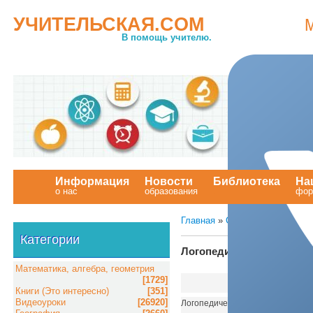
УЧИТЕЛЬСКАЯ.COM
В помощь учителю.
Информация
Новости
Библиотека
На
о нас
образования
.
фор
Главная
»
Статьи
»
Материалы 
Категории
Логопедическая виктори
Математика, алгебра, геометрия
[1729]
Книги (Это интересно)
[351]
Видеоуроки
[26920]
Логопедическая викторина дает