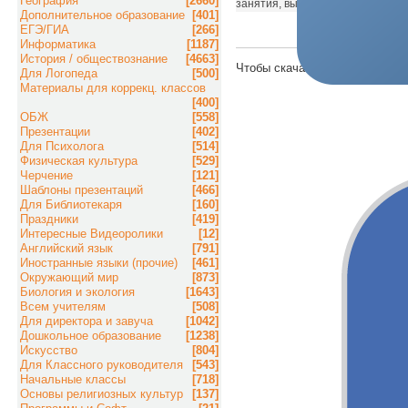
География
[2660]
занятия, вызывать интерес к ло
Дополнительное образование
[401]
ЕГЭ/ГИА
[266]
Информатика
[1187]
История / обществознание
[4663]
Чтобы скачать материал, пож
Для Логопеда
[500]
Материалы для коррекц. классов
[400]
ОБЖ
[558]
Презентации
[402]
Для Психолога
[514]
Физическая культура
[529]
Черчение
[121]
Шаблоны презентаций
[466]
Для Библиотекаря
[160]
Праздники
[419]
Интересные Видеоролики
[12]
Английский язык
[791]
Иностранные языки (прочие)
[461]
Окружающий мир
[873]
Биология и экология
[1643]
Всем учителям
[508]
Для директора и завуча
[1042]
Дошкольное образование
[1238]
Искусство
[804]
Для Классного руководителя
[543]
Начальные классы
[718]
Основы религиозных культур
[137]