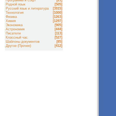
Программы и Софт
[21]
Родной язык
[505]
Русский язык и литература
[3915]
Технология
[1000]
Физика
[1263]
Химия
[1297]
Экономика
[905]
Астрономия
[444]
Писатели
[113]
Классный час
[527]
Шаблоны документов
[85]
Другое (Прочее)
[412]