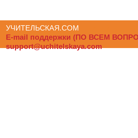
УЧИТЕЛЬСКАЯ.COM
Теги сайта
Е-mail поддержки (ПО ВСЕМ ВОПР
support@uchitelskaya.com
При полном или частичном использов
материалов ссылка на «УЧИТЕЛЬСК
обязательна. Администрация сайта не
ответственности за достоверность и
опубликованной в рекламных объявле