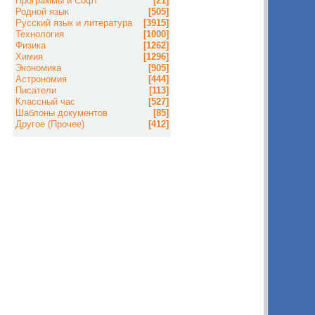
Программы и Софт
[21]
Родной язык
[505]
Русский язык и литература
[3915]
Технология
[1000]
Физика
[1262]
Химия
[1296]
Экономика
[905]
Астрономия
[444]
Писатели
[113]
Классный час
[527]
Шаблоны документов
[85]
Другое (Прочее)
[412]