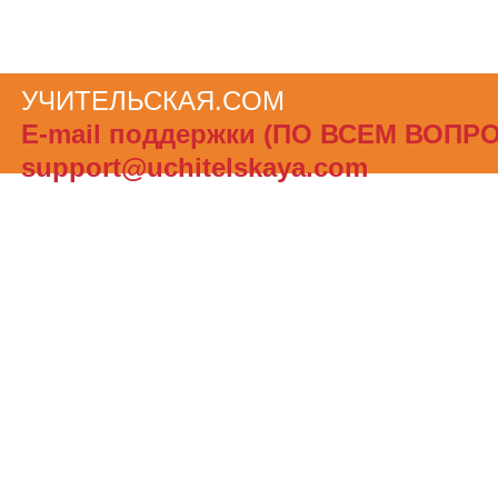
УЧИТЕЛЬСКАЯ.COM
Теги сайта
Е-mail поддержки (ПО ВСЕМ ВОПР
support@uchitelskaya.com
При полном или частичном использов
материалов ссылка на «УЧИТЕЛЬСК
обязательна. Администрация сайта не
ответственности за достоверность и
опубликованной в рекламных объявле
Создать бесплатный сайт с uCoz