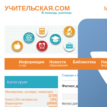
УЧИТЕЛЬСКАЯ.COM
В помощь учителю.
Информация
Новости
Библиотека
На
о нас
образования
.
фор
Главная
»
Статьи
»
Физическая
Категории
Фитнес для школьников
Математика, алгебра, геометрия
[1729]
Книги (Это интересно)
[351]
Видеоуроки
[26920]
Фитнес для школьников