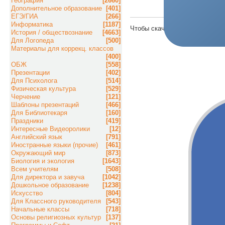
География
[2660]
Дополнительное образование
[401]
ЕГЭ/ГИА
[266]
Информатика
[1187]
Чтобы скачать материал, пож
История / обществознание
[4663]
Для Логопеда
[500]
Материалы для коррекц. классов
[400]
ОБЖ
[558]
Презентации
[402]
Для Психолога
[514]
Физическая культура
[529]
Черчение
[121]
Шаблоны презентаций
[466]
Для Библиотекаря
[160]
Праздники
[419]
Интересные Видеоролики
[12]
Английский язык
[791]
Иностранные языки (прочие)
[461]
Окружающий мир
[873]
Биология и экология
[1643]
Всем учителям
[508]
Для директора и завуча
[1042]
Дошкольное образование
[1238]
Искусство
[804]
Для Классного руководителя
[543]
Начальные классы
[718]
Основы религиозных культур
[137]