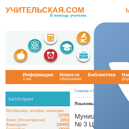
УЧИТЕЛЬСКАЯ.COM
В помощь учителю.
Информация
Новости
Библиотека
На
о нас
образования
.
фор
Главная
»
Статьи
»
Английский
Категории
Языковые средства репр
Математика, алгебра, геометрия
Муниципальное 
[1729]
Книги (Это интересно)
[351]
№ 3 Центральног
Видеоуроки
[26920]