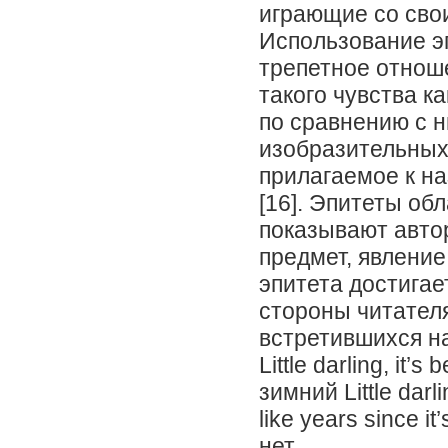
играющие со сво
Использование э
трепетное отнош
такого чувства к
по сравнению с н
изобразительных
прилагаемое к н
[16]. Эпитеты об
показывают авто
предмет, явление
эпитета достига
стороны читателя
встретившихся на
Little darling, it
зимний Little darli
like years since i
нет