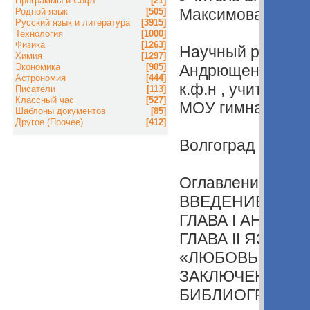
Программы и Софт
[21]
Максимова Верон
Родной язык
[505]
Русский язык и литература
[3915]
Технология
[1000]
Физика
[1263]
Научный руковод
Химия
[1297]
Экономика
[905]
Андрющенко Ека
Астрономия
[444]
к.ф.н , учитель а
Писатели
[113]
Классный час
[527]
МОУ гимназия №
Шаблоны документов
[85]
Другое (Прочее)
[412]
Волгоград 2017
Оглавление
ВВЕДЕНИЕ 3
ГЛАВА I АНАЛИ
ГЛАВА II ЯЗЫК
«ЛЮБОВЬ» В ПЕ
ЗАКЛЮЧЕНИЕ 1
БИБЛИОГРАФИЯ