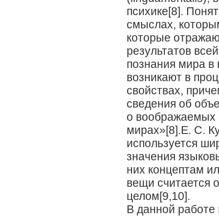
психике[8]. Поня
смыслах, которы
которые отражаю
результатов всей
познания мира в 
возникают в про
свойствах, прич
сведения об объе
о воображаемых 
мирах»[8].Е. С. 
используется шир
значения языков
них концептам ил
вещи считается о
целом[9,10].
В данной работе 