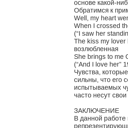
основе какой-ниб
Обратимся к при
Well, my heart w
When I crossed t
(“I saw her standi
The kiss my lover
возлюбленная
She brings to me
(“And I love her” 
Чувства, которы
сильны, что его 
испытываемых чу
часто несут свои
ЗАКЛЮЧЕНИЕ
В данной работе
репрезентирующи