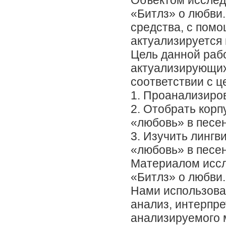
Объектом исслед
«Битлз» о любви
средства, с пом
актуализируется 
Цель данной раб
актуализирующих
соответствии с 
1. Проанализиров
2. Отобрать кор
«любовь» в песе
3. Изучить лингв
«любовь» в песе
Материалом иссл
«Битлз» о любви.
Нами использова
анализ, интерпр
анализируемого 