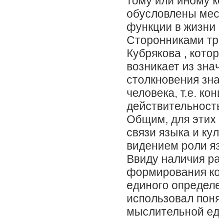
тому или иному 
обусловлены мес
функции в жизни 
Сторонниками тре
Кубрякова , кото
возникает из зна
столкновения зн
человека, т.е. к
действительност
Общим, для этих
связи языка и к
видением роли я
Ввиду наличия р
формирования ко
единого определе
использовал пон
мыслительной ед