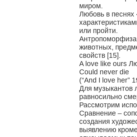
миром.
Любовь в песнях
характеристиками
или пройти.
Антропоморфиза
животных, предм
свойств [15].
A love like ours 
Could never die
(“And I love her” 1
Для музыкантов л
равносильно смер
Рассмотрим испо
Сравнение – сопо
создания художес
выявлению кроме