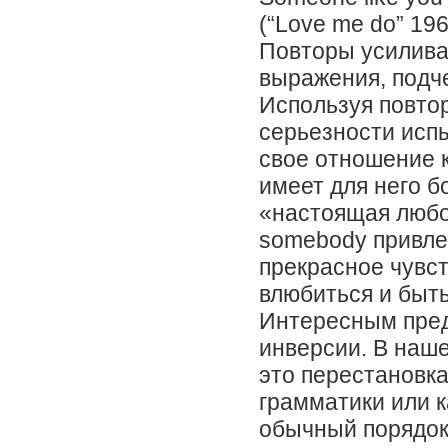
(“Love me do” 196
Повторы усилива
выражения, подч
Используя повтор I
серьезности исп
свое отношение к
имеет для него б
«настоящая любо
somebody привлек
прекрасное чувст
влюбиться и быт
Интересным пред
инверсии. В наше
это перестановка
грамматики или 
обычный порядок 