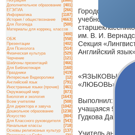
География
[2660]
Дополнительное образование
[401]
Городской конкур
ЕГЭ/ГИА
[266]
Информатика
[1187]
учебно-исследов
История / обществознание
[4663]
Для Логопеда
[500]
старшекласснико
Материалы для коррекц. классов
[400]
им. В. И. Вернад
ОБЖ
[558]
Секция «Лингвис
Презентации
[402]
Для Психолога
[514]
Английский язык
Физическая культура
[529]
Черчение
[121]
Шаблоны презентаций
[466]
Для Библиотекаря
[160]
Праздники
[419]
«ЯЗЫКОВЫЕ СР
Интересные Видеоролики
[12]
Английский язык
[791]
«ЛЮБОВЬ» В ПЕ
Иностранные языки (прочие)
[461]
Окружающий мир
[873]
Биология и экология
[1643]
Выполнил:
Всем учителям
[508]
Для директора и завуча
[1042]
учащаяся 9 «А» 
Дошкольное образование
[1238]
Гудкова Дарья В
Искусство
[804]
Для Классного руководителя
[543]
Начальные классы
[718]
Основы религиозных культур
[137]
Учитель английск