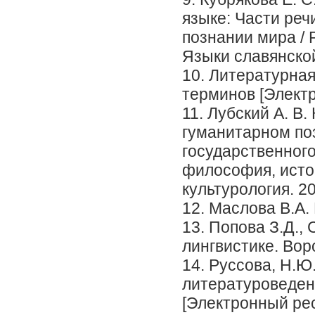
языке: Части реч
познании мира / 
Языки славянской
10. Литературна
терминов [Электро
11. Лубский А. В
гуманитарном поз
государственного
философия, истор
культурология. 2
12. Маслова В.А.
13. Попова З.Д.,
лингвистике. Вор
14. Руссова, Н.Ю
литературоведени
[Электронный ресу