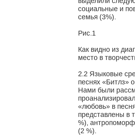
выделили следую
социальные и пов
семья (3%).
Рис.1
Как видно из ди
место в творчест
2.2 Языковые ср
песнях «Битлз» 
Нами были рассм
проанализировал
«любовь» в песн
представлены в т
%), антропоморф
(2 %).