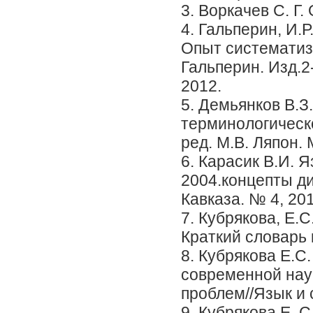
3. Воркачев С. Г.
4. Гальперин, И.Р
Опыт систематиза
Гальперин. Изд.2
2012.
5. Демьянков В.З
терминологическо
ред. М.В. Ляпон. 
6. Карасик В.И. Я
2004.концепты д
Кавказа. № 4, 201
7. Кубрякова, Е.С.
Краткий словарь 
8. Кубрякова Е.С
современной наук
проблем//Язык и 
9. Кубрякова Е. 