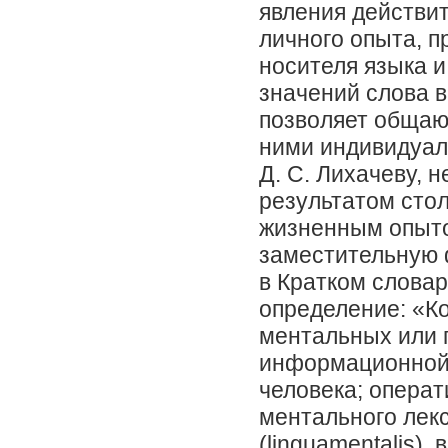
явления действит
личного опыта, 
носителя языка 
значений слова 
позволяет обща
ними индивидуаль
Д. С. Лихачеву, н
результатом сто
жизненным опыто
заместительную 
в Кратком словар
определение: «К
ментальных или 
информационной 
человека; опера
ментального лекс
(linguamentalis)