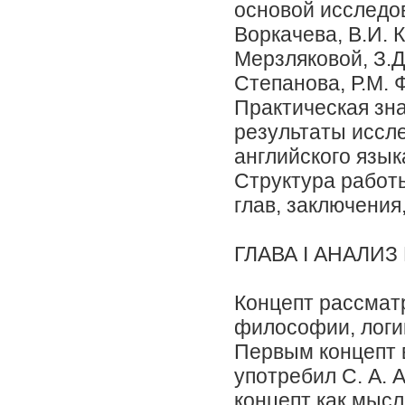
основой исследов
Воркачева, В.И. К
Мерзляковой, З.Д
Степанова, Р.М. 
Практическая зна
результаты иссл
английского язык
Структура работы
глав, заключения
ГЛАВА I АНАЛИ
Концепт рассмат
философии, логик
Первым концепт 
употребил С. А. 
концепт как мыс