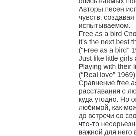
описываемых поня
Авторы песен ис
чувств, создавая
испытываемом.
Free as a bird Св
It’s the next best
(“Free as a bird” 
Just like little g
Playing with their 
(“Real love” 196
Сравнение free a
расставания с лю
куда угодно. Но 
любимой, как мож
до встречи со с
что-то несерьезн
важной для него 