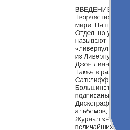
ВВЕДЕНИЕ
Творчество брит
мире. На песнях 
Отдельно участн
называют «велико
«ливерпульской ч
из Ливерпуля, ос
Джон Леннон, По
Также в разное в
Сатклифф, Пит Б
Большинство ком
подписаны имена
Дискография гру
альбомов, изданн
Журнал «Роллинг 
величайших испо