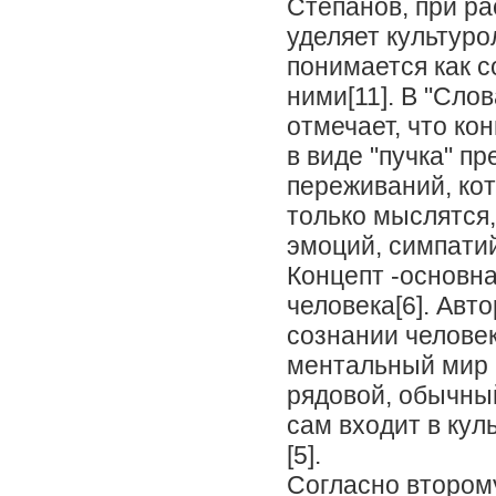
Степанов, при р
уделяет культуро
понимается как 
ними[11]. В "Сло
отмечает, что ко
в виде "пучка" п
переживаний, кот
только мыслятся
эмоций, симпатий
Концепт -основн
человека[6]. Авто
сознании человека
ментальный мир ч
рядовой, обычный
сам входит в кул
[5].
Согласно второму