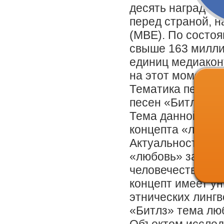
десять наград «Г
перед страной, 
(MBE). По состоя
свыше 163 милли
единиц медиаконт
на этот момент п
Тематика песен 
песен «Битлз» св
Тема данной раб
концепта «любовь
Актуальность исс
«любовь» занима
человечества. Л
концепт имеет ун
этнических лингв
«Битлз» тема лю