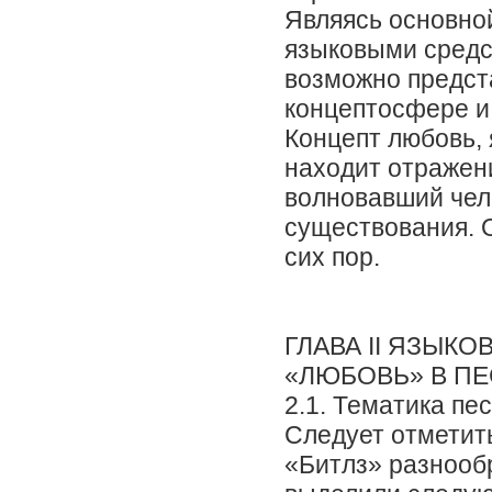
Являясь основно
языковыми средс
возможно предста
концептосфере и 
Концепт любовь,
находит отражени
волновавший чел
существования. О
сих пор.
ГЛАВА II ЯЗЫК
«ЛЮБОВЬ» В ПЕ
2.1. Тематика пе
Следует отметить
«Битлз» разнооб