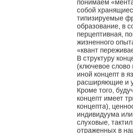
понимаем «мента
собой хранящиес
типизируемые фр
образование, в с
перцептивная, п
жизненного опыт
«квант переживае
В структуру кон
(ключевое слово 
иной концепт в 
расширяющие и у
Кроме того, буд
концепт имеет тр
концепта), ценно
индивидуума или 
слуховые, тактил
отраженных в наш