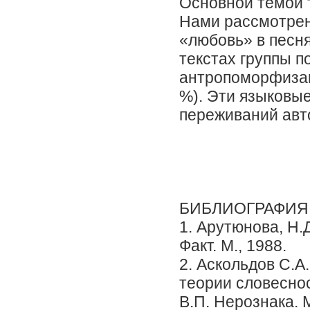
Основной темой 
Нами рассмотрен
«любовь» в песн
текстах группы п
антропоморфизац
%). Эти языковы
переживаний авто
БИБЛИОГРАФИЯ
1. Арутюнова, Н.
Факт. М., 1988.
2. Аскольдов С.А.
теории словеснос
В.П. Нерознака. М