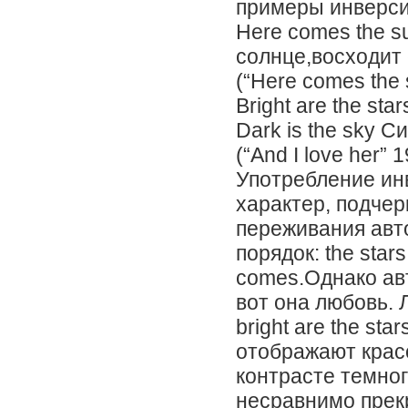
примеры инверси
Here comes the s
солнце,восходит
(“Here comes the 
Bright are the sta
Dark is the sky С
(“And I love her” 
Употребление ин
характер, подче
переживания авт
порядок: the stars 
comes.Однако ав
вот она любовь. 
bright are the sta
отображают красо
контрасте темног
несравнимо прек