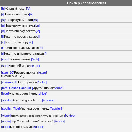
Пример использования
[b]
Жирный текст
[/b]
[i]
Наклонный текст
[/i]
[s]
Зачеркнутый текст
[/s]
[u]
Подчеркнутый текст
[/u]
[o]
Черта вверху текста
[/o]
[l]
Текст по левому краю
[/l]
[c]
Текст по центру
[/c]
[r]
Текст по правому краю
[/r]
[j]
Текст по ширине страницы
[/j]
[sub]
Нижний индекс
[/sub]
[sup]
Верхний индекс
[/sup]
[size=10]
Размер шрифта
[/size]
(Размер: 8...25)
[color=red]
Цвет шрифта
[/color]
[font=Comic Sans MS]
Другой шрифт
[/font]
[hide]
Any text goes here...
[/hide]
[spoiler]
Any text goes here...
[/spoiler]
[spoiler=Title]
Any text goes here...
[/spoiler]
[video]
[/video]
http://youtube.com/watch?v=DbzFNj8HVmc
[audio]
http://any_site.com/music.mp3
[/audio]
[code]
Код программы
[/code]