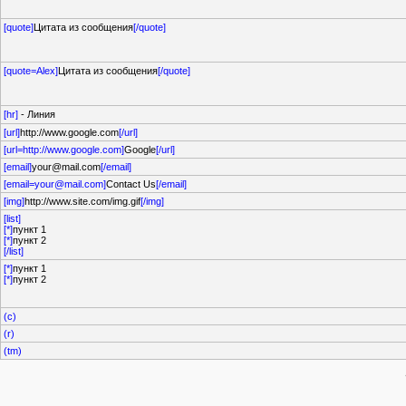
[quote]
Цитата из сообщения
[/quote]
[quote=Alex]
Цитата из сообщения
[/quote]
[hr]
- Линия
[url]
http://www.google.com
[/url]
[url=http://www.google.com]
Google
[/url]
[email]
your@mail.com
[/email]
[
email=your@mail.com
]
Contact Us
[/email]
[img]
http://www.site.com/img.gif
[/img]
[list]
[*]
пункт 1
[*]
пункт 2
[/list]
[*]
пункт 1
[*]
пункт 2
(c)
(r)
(tm)